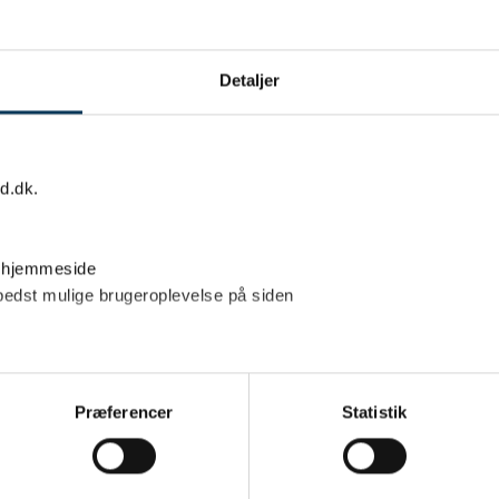
Detaljer
rand Camping
d.dk.
platz, wie die sanitären Anlagen einschließlich der Familienbad
n Stand gebracht worden.
heizte Räumlichkeiten mit Fußbodenheizungen anbieten. Außerd
å hjemmeside
ckgewinnung installiert.
bedst mulige brugeroplevelse på siden
u accepterer vores brug af cookies. Du kan også vælge at give s
Præferencer
Statistik
. Du kan altid trække dit samtykke tilbage på knappen nederst 
kostenloses kaltes und warmes Wasser. Dies gilt auch für unsere Auß