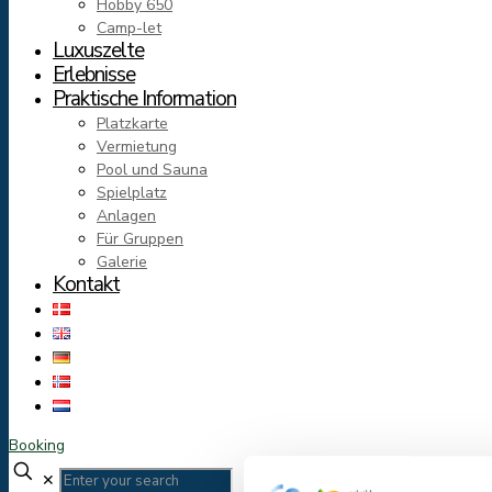
Hobby 650
Camp-let
Luxuszelte
Erlebnisse
Praktische Information
Platzkarte
Vermietung
Pool und Sauna
Spielplatz
Anlagen
Für Gruppen
Galerie
Kontakt
Booking
✕