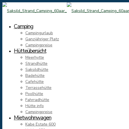
Camping
Campingurlaub
Ganzjähriger Platz
Campingpreise
Hütteübersicht
Meerhytte
Strandhütte
Saksildhütte
Badehütte
Cafehütte
Terrassehütte
Poolhütte
Fahrradhütte
Hütte info
Campingpreise
Mietwohnwagen
Kabe Estate 600