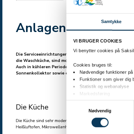
Samtykke
Anlagen Saksild St
VI BRUGER COOKIES
Vi benytter cookies på Saksil
Die Serviceeinrichtungen auf dem Saksild Strand Camping
die Waschküche, sind modernisiert und auf den neueste
Cookies bruges til:
Auch in kühleren Perioden können wir helle und gut ge
Nødvendige funktioner p
Sonnenkollektor sowie eine Lüftungsanlage mit Wärmerü
Funktioner som giver dig 
Statistik og webanalyse
Markedsføring
Samtykkevalg
Die Küche
Vælg "jeg accepterer" hvis d
Nødvendig
formål på knapperne herunder
Die Küche sind sehr modern eingerichtet. Alle Spülen haben 
Heißluftofen, Mikrowellenherde und Geschirrspüler.