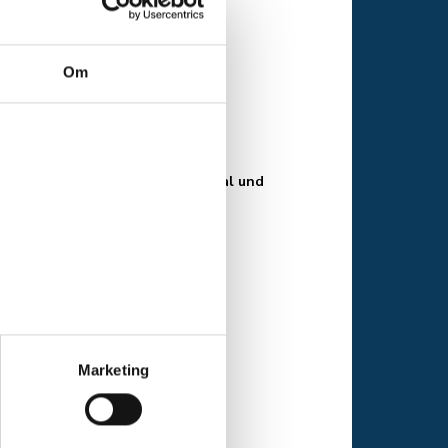
Om
eräume, die Küche, den Speisesaal und
em haben wir einen 24 m2 großen
amtykke til enkelte cookie
Marketing
i venstre side af skærmen.
enküchen. In den Küchen gibt es