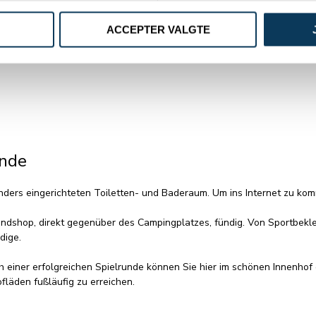
ACCEPTER VALGTE
estalteten Kinderbereich mit Wickeltisch und Badewanne für die allerk
ände
sonders eingerichteten Toiletten- und Baderaum. Um ins Internet zu 
ndshop, direkt gegenüber des Campingplatzes, fündig. Von Sportbekle
dige.
 einer erfolgreichen Spielrunde können Sie hier im schönen Innenhof e
fläden fußläufig zu erreichen.