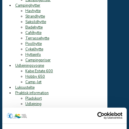
Campingpriser
Campinghytter
Havhytte
Strandhytte
Saksildhytte
Badehytte
Caféhytte
Terrassehytte
Poolhytte
Cykelhytte
Hytteinfo
Campingpriser
Udlejningsvogne
Kabe Estate 600
Hobby 650
Camp-let
Luksustelte
Praktisk information
Pladskort
Udlejning
Faciliteter
Pool og Sauna
Legeplads og Multibane
For Grupper