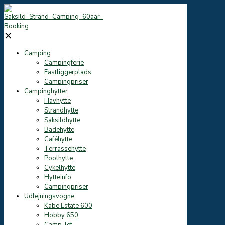
Booking
✕
Camping
Campingferie
Fastliggerplads
Campingpriser
Campinghytter
Havhytte
Strandhytte
Saksildhytte
Badehytte
Caféhytte
Terrassehytte
Poolhytte
Cykelhytte
Hytteinfo
Campingpriser
Udlejningsvogne
Kabe Estate 600
Hobby 650