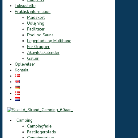
Camp-let
Luksustelte
Praktisk information
Pladskort
Udlejning
Faciliteter
Pool og Sauna
Legeplads og Multibane
For Grupper
Aktivitetskalender
Galleri
Oplevelser
Kontakt
Camping
Campingferie
Fastliggerplads