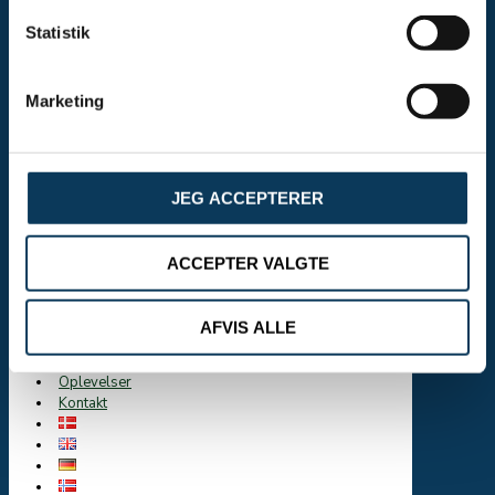
Poolhytte
Cykelhytte
Statistik
Hytteinfo
Campingpriser
Udlejningsvogne
Marketing
Kabe Estate 600
Hobby 650
Camp-let
Luksustelte
Praktisk information
JEG ACCEPTERER
Pladskort
Udlejning
Faciliteter
ACCEPTER VALGTE
Pool og Sauna
Legeplads og Multibane
For Grupper
AFVIS ALLE
Aktivitetskalender
Galleri
Oplevelser
Kontakt