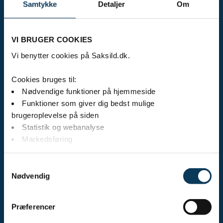
Aktivitetskalender
Samtykke
Detaljer
Om
Galleri
Oplevelser
Kontakt
VI BRUGER COOKIES
Vi benytter cookies på Saksild.dk.
Cookies bruges til:
Nødvendige funktioner på hjemmeside
Booking
Funktioner som giver dig bedst mulige
brugeroplevelse på siden
Camping
Statistik og webanalyse
Campingferie
Markedsføring
Fastliggerplads
Campingpriser
Campinghytter
Vælg "jeg accepterer" hvis du accepterer vores brug af
Samtykkevalg
Havhytte
cookies. Du kan også vælge at give samtykke til enkelte
Nødvendig
Strandhytte
cookie formål på knapperne herunder. Du kan altid
Saksildhytte
Badehytte
trække dit samtykke tilbage på knappen nederst i venstre
Caféhytte
Præferencer
side af skærmen.
Terrassehytte